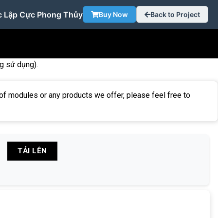
 Lập Cực Phong Thủy
Buy Now
Back to Project