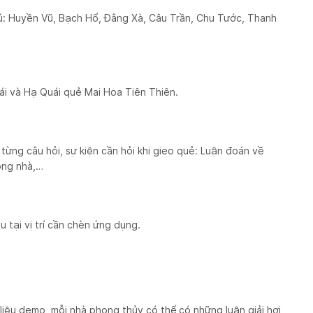
Thú: Huyền Vũ, Bạch Hổ, Đằng Xà, Câu Trần, Chu Tước, Thanh
ái và Hạ Quái quẻ Mai Hoa Tiên Thiên.
 từng câu hỏi, sự kiện cần hỏi khi gieo quẻ: Luận đoán về
ong nhà,…
 tại vị trí cần chèn ứng dụng.
ữ liệu demo, mỗi nhà phong thủy có thể có những luận giải hơi