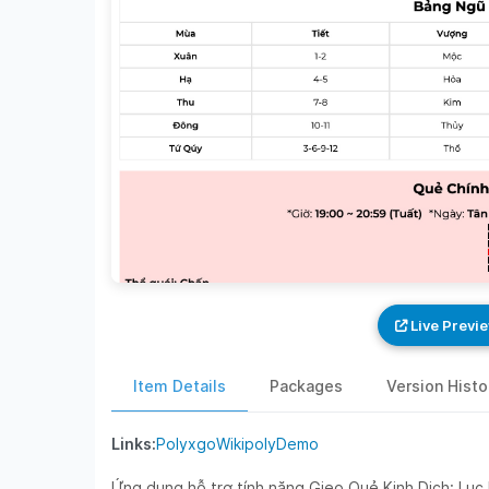
Live Previ
Item Details
Packages
Version Histo
Polyxgo
Wikipoly
Demo
Links:
Ứng dụng hỗ trợ tính năng Gieo Quẻ Kinh Dịch: Lục 