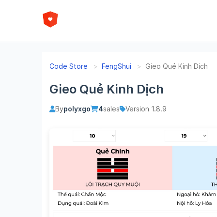
Code Store
FengShui
Gieo Quẻ Kinh Dịch
Gieo Quẻ Kinh Dịch
By
polyxgo
4
sales
Version 1.8.9