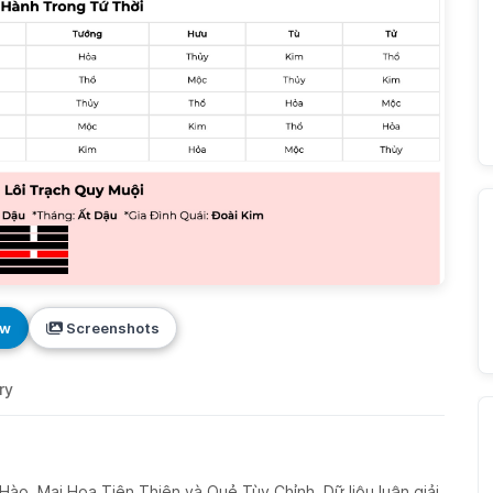
ew
Screenshots
ry
Hào, Mai Hoa Tiên Thiên và Quẻ Tùy Chỉnh. Dữ liệu luận giải