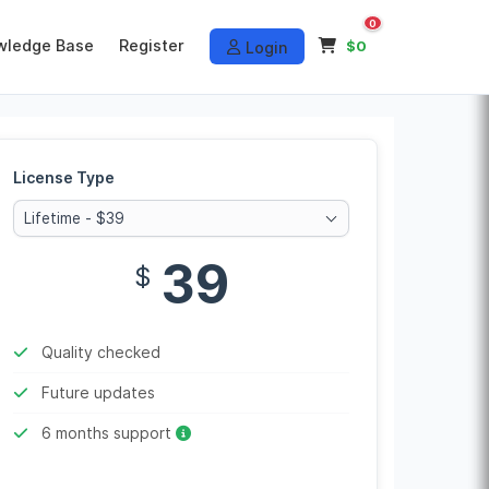
0
wledge Base
Register
$0
Login
License Type
Lifetime - $39
39
$
Quality checked
Future updates
6 months support